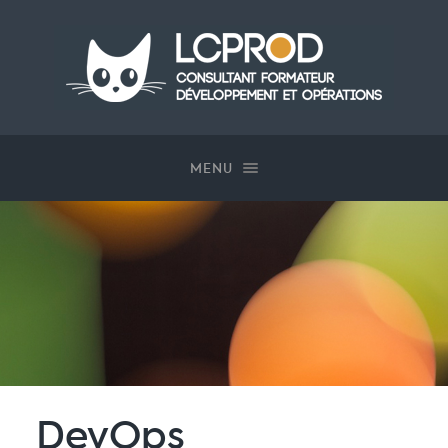
Gestion des cookies
LCProd
MENU
DevOps