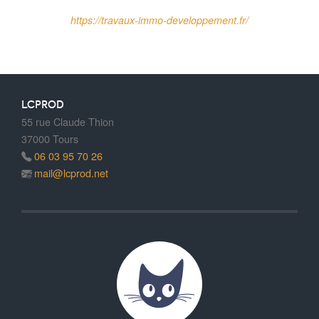
https://travaux-immo-developpement.fr/
LCPROD
55 rue Claude Thion
37000 Tours
06 03 95 70 26
mail@lcprod.net