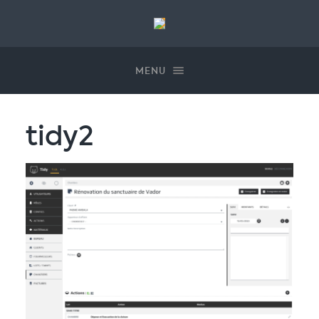
Gestion des cookies
LCProd
MENU
tidy2